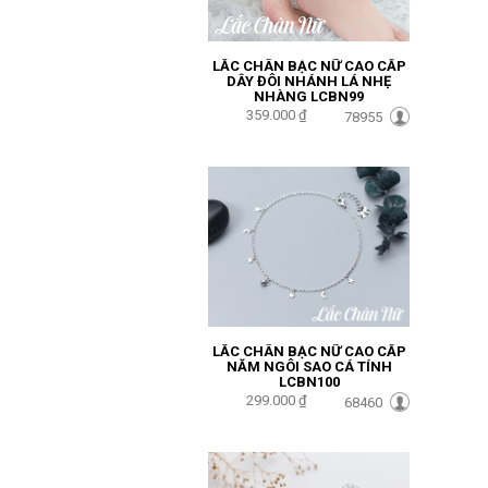
LẮC CHÂN BẠC NỮ CAO CẤP
DÂY ĐÔI NHÁNH LÁ NHẸ
NHÀNG LCBN99
359.000 ₫
78955
LẮC CHÂN BẠC NỮ CAO CẤP
NĂM NGÔI SAO CÁ TÍNH
LCBN100
299.000 ₫
68460