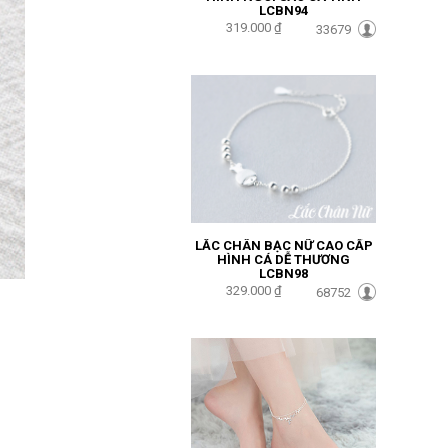
LCBN94
319.000 ₫
33679
LẮC CHÂN BẠC NỮ CAO CẤP
HÌNH CÁ DỄ THƯƠNG
LCBN98
329.000 ₫
68752