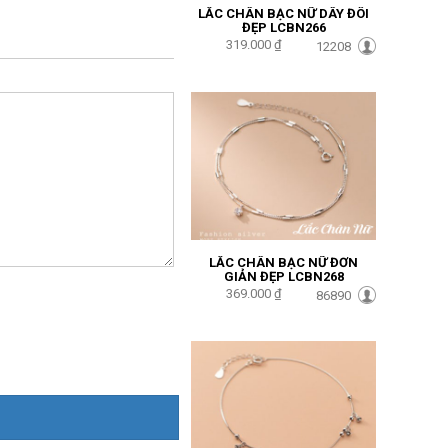
LẮC CHÂN BẠC NỮ DÂY ĐÔI
ĐẸP LCBN266
319.000 ₫
12208
LẮC CHÂN BẠC NỮ ĐƠN
GIẢN ĐẸP LCBN268
369.000 ₫
86890