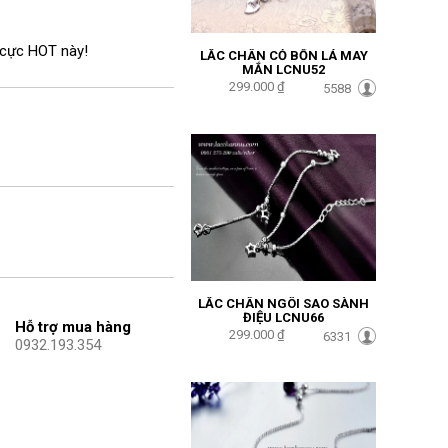
 cực HOT này!
LẮC CHÂN CỎ BỐN LÁ MAY
MẮN LCNU52
299.000 ₫
5588
LẮC CHÂN NGÔI SAO SÀNH
ĐIỆU LCNU66
Hỗ trợ mua hàng
299.000 ₫
6331
0932.193.354