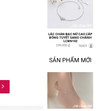
LẮC CHÂN BẠC NỮ CAO CẤP
BÔNG TUYẾT SANG CHẢNH
LCBN102
299.000 ₫
76423
SẢN PHẨM MỚI