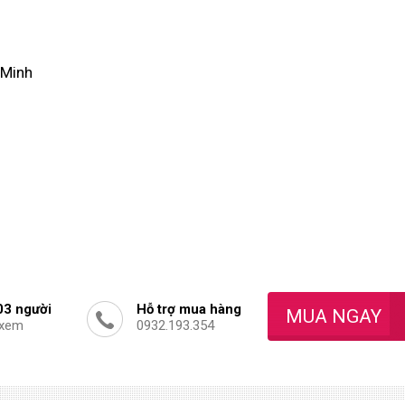
 Minh
03
người
Hỗ trợ mua hàng
 xem
0932.193.354