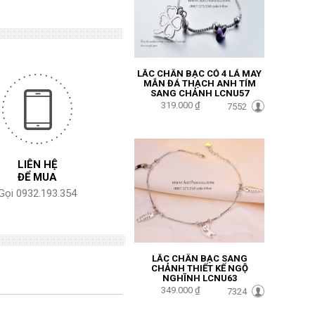
LẮC CHÂN BẠC CỎ 4 LÁ MAY
MẮN ĐÁ THẠCH ANH TÍM
SANG CHẢNH LCNU57
319.000 ₫
7552
LIÊN HỆ
ĐỂ MUA
Gọi 0932.193.354
LẮC CHÂN BẠC SANG
CHẢNH THIẾT KẾ NGỘ
NGHĨNH LCNU63
349.000 ₫
7324