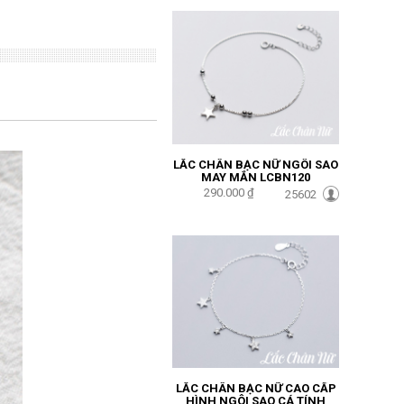
LẮC CHÂN BẠC NỮ NGÔI SAO
MAY MẮN LCBN120
290.000 ₫
25602
LẮC CHÂN BẠC NỮ CAO CẤP
HÌNH NGÔI SAO CÁ TÍNH