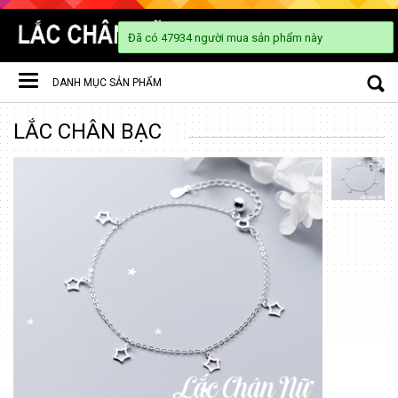
DANH MỤC SẢN PHẨM
Toggle
LẮC CHÂN BẠC
navigation