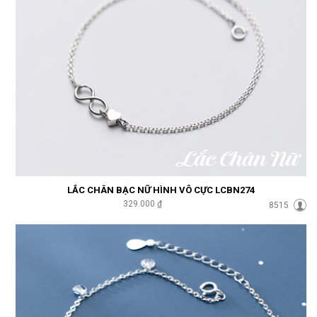
LẮC CHÂN BẠC NỮ HÌNH VÔ CỰC LCBN274
329.000 ₫
8515