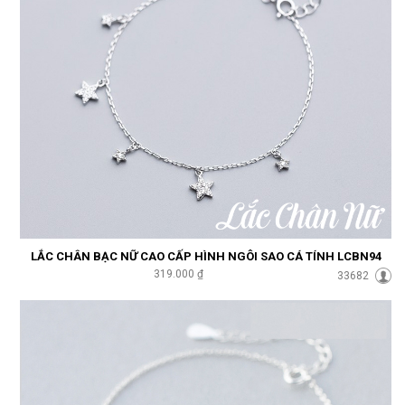
LẮC CHÂN BẠC NỮ CAO CẤP HÌNH NGÔI SAO CÁ TÍNH LCBN94
319.000 ₫
33682