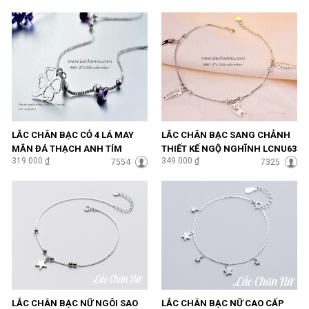
LẮC CHÂN BẠC CỎ 4 LÁ MAY
LẮC CHÂN BẠC SANG CHẢNH
MẮN ĐÁ THẠCH ANH TÍM
THIẾT KẾ NGỘ NGHĨNH LCNU63
319.000 ₫
349.000 ₫
SANG CHẢNH LCNU57
7554
7325
LẮC CHÂN BẠC NỮ NGÔI SAO
LẮC CHÂN BẠC NỮ CAO CẤP