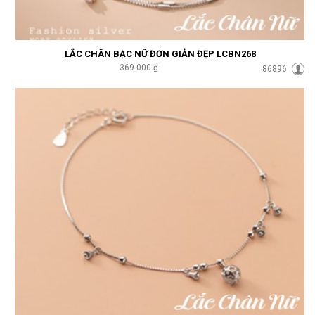
LẮC CHÂN BẠC NỮ ĐƠN GIẢN ĐẸP LCBN268
369.000 ₫
86896