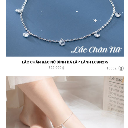
LẮC CHÂN BẠC NỮ ĐÍNH ĐÁ LẤP LÁNH LCBN275
329.000 ₫
10002