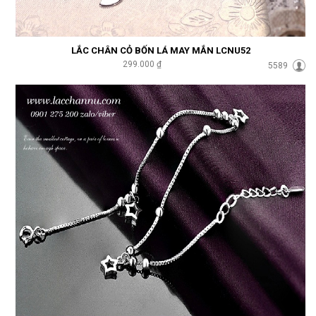
LẮC CHÂN CỎ BỐN LÁ MAY MẮN LCNU52
299.000 ₫
5589