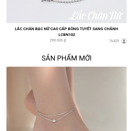
LẮC CHÂN BẠC NỮ CAO CẤP BÔNG TUYẾT SANG CHẢNH
LCBN102
299.000 ₫
76425
SẢN PHẨM MỚI