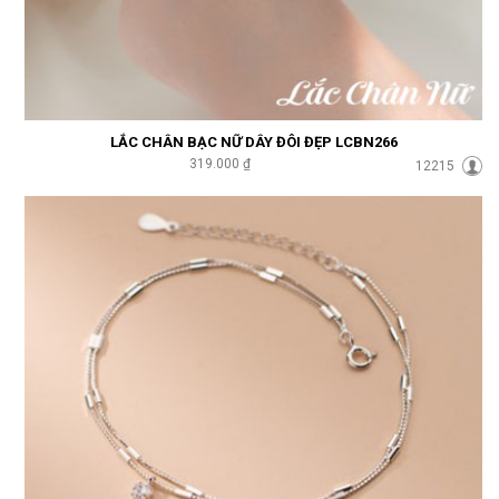
LẮC CHÂN BẠC NỮ DÂY ĐÔI ĐẸP LCBN266
319.000 ₫
12215