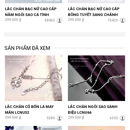
LẮC CHÂN BẠC NỮ CAO CẤP
LẮC CHÂN BẠC NỮ CAO CẤP
NĂM NGÔI SAO CÁ TÍNH
BÔNG TUYẾT SANG CHẢNH
299.000 ₫
299.000 ₫
LCBN100
68463
LCBN102
76425
SẢN PHẨM ĐÃ XEM
LẮC CHÂN CỎ BỐN LÁ MAY
LẮC CHÂN NGÔI SAO SÀNH
MẮN LCNU52
ĐIỆU LCNU66
299.000 ₫
299.000 ₫
5589
6333