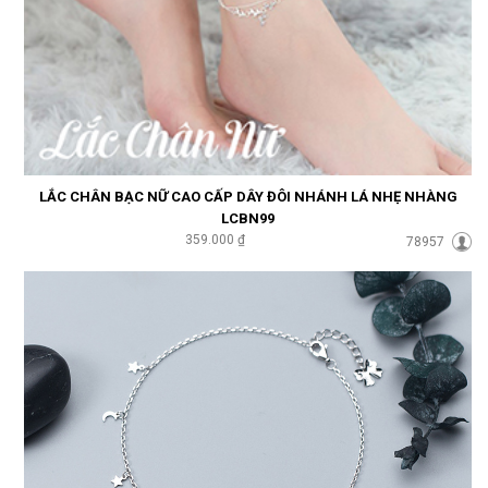
LẮC CHÂN BẠC NỮ CAO CẤP DÂY ĐÔI NHÁNH LÁ NHẸ NHÀNG
LCBN99
359.000 ₫
78957