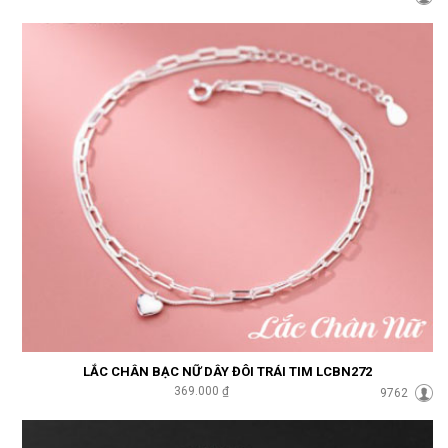
LẮC CHÂN BẠC NỮ DÂY ĐÔI TRÁI TIM LCBN272
369.000 ₫
9762