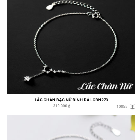
LẮC CHÂN BẠC NỮ ĐÍNH ĐÁ LCBN273
319.000 ₫
10855