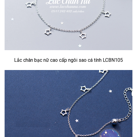
Lắc chân bạc nữ cao cấp ngôi sao cá tính LCBN105