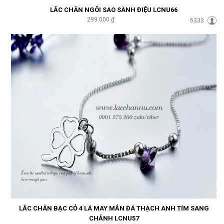
LẮC CHÂN NGÔI SAO SÀNH ĐIỆU LCNU66
299.000 ₫
6333
LẮC CHÂN BẠC CỎ 4 LÁ MAY MẮN ĐÁ THẠCH ANH TÍM SANG
CHẢNH LCNU57