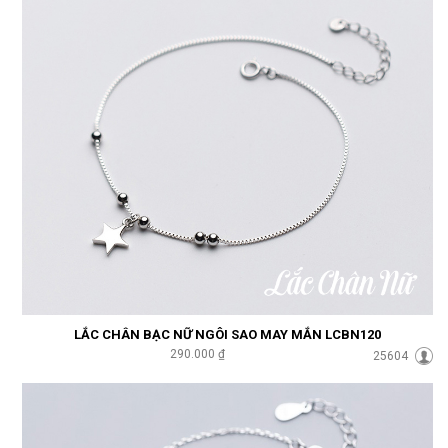
LẮC CHÂN BẠC NỮ NGÔI SAO MAY MẮN LCBN120
290.000 ₫
25604