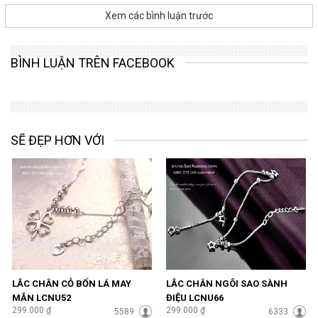
Xem các bình luận trước
BÌNH LUẬN TRÊN FACEBOOK
SẼ ĐẸP HƠN VỚI
LẮC CHÂN CỎ BỐN LÁ MAY
LẮC CHÂN NGÔI SAO SÀNH
MẮN LCNU52
ĐIỆU LCNU66
299.000 ₫
299.000 ₫
5589
6333