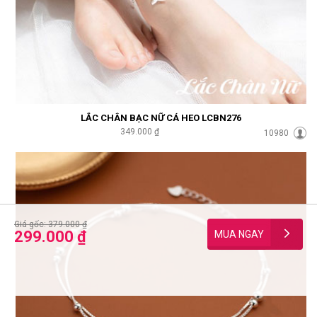
LẮC CHÂN BẠC NỮ CÁ HEO LCBN276
349.000 ₫
10980
Giá gốc: 379.000 ₫
299.000 ₫