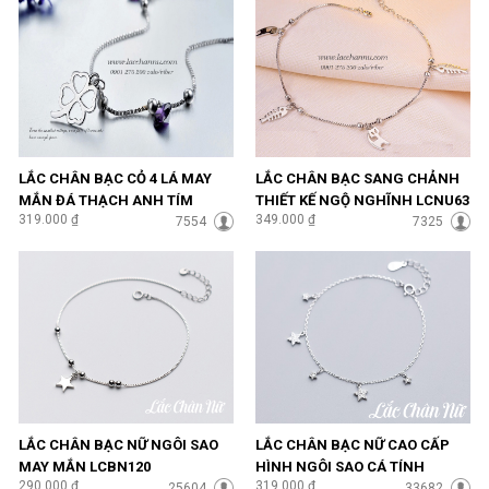
LẮC CHÂN BẠC CỎ 4 LÁ MAY
LẮC CHÂN BẠC SANG CHẢNH
MẮN ĐÁ THẠCH ANH TÍM
THIẾT KẾ NGỘ NGHĨNH LCNU63
319.000 ₫
349.000 ₫
SANG CHẢNH LCNU57
7554
7325
LẮC CHÂN BẠC NỮ NGÔI SAO
LẮC CHÂN BẠC NỮ CAO CẤP
MAY MẮN LCBN120
HÌNH NGÔI SAO CÁ TÍNH
290.000 ₫
319.000 ₫
25604
LCBN94
33682