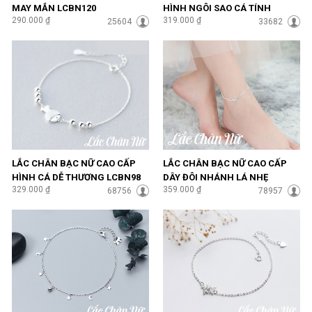
MAY MẮN LCBN120
HÌNH NGÔI SAO CÁ TÍNH
290.000 ₫
319.000 ₫
25604
LCBN94
33682
LẮC CHÂN BẠC NỮ CAO CẤP
LẮC CHÂN BẠC NỮ CAO CẤP
HÌNH CÁ DỄ THƯƠNG LCBN98
DÂY ĐÔI NHÁNH LÁ NHẸ
329.000 ₫
359.000 ₫
68756
NHÀNG LCBN99
78957