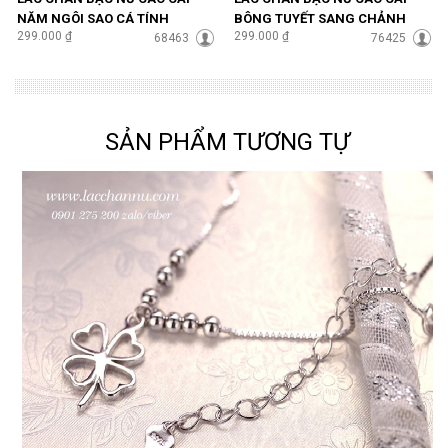
NĂM NGÔI SAO CÁ TÍNH
BÔNG TUYẾT SANG CHẢNH
299.000 ₫
299.000 ₫
LCBN100
68463
LCBN102
76425
SẢN PHẨM TƯƠNG TỰ