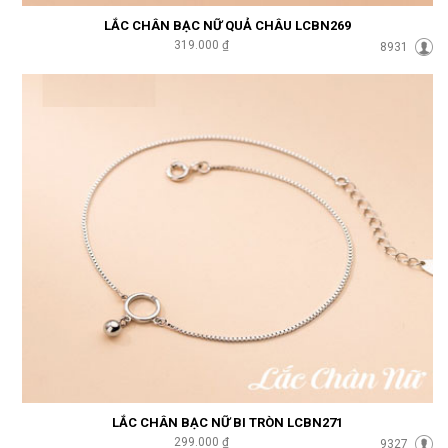
LẮC CHÂN BẠC NỮ QUẢ CHÂU LCBN269
319.000 ₫
8931
LẮC CHÂN BẠC NỮ BI TRÒN LCBN271
299.000 ₫
9327