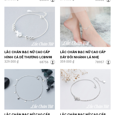
LẮC CHÂN BẠC NỮ CAO CẤP
LẮC CHÂN BẠC NỮ CAO CẤP
HÌNH CÁ DỄ THƯƠNG LCBN98
DÂY ĐÔI NHÁNH LÁ NHẸ
329.000 ₫
359.000 ₫
68756
NHÀNG LCBN99
78957
LẮC CHÂN BẠC NỮ CAO CẤP
LẮC CHÂN BẠC NỮ CAO CẤP