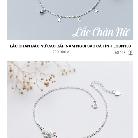
LẮC CHÂN BẠC NỮ CAO CẤP NĂM NGÔI SAO CÁ TÍNH LCBN100
299.000 ₫
68463