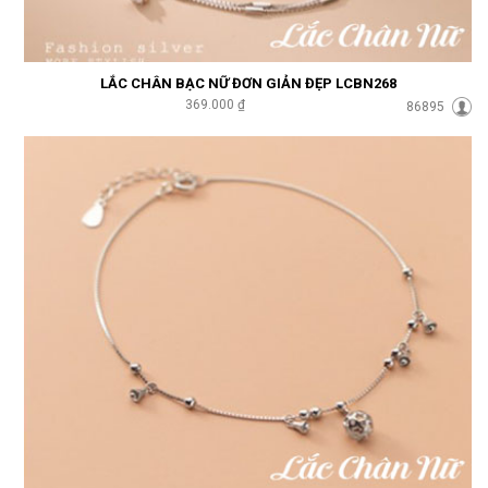
LẮC CHÂN BẠC NỮ ĐƠN GIẢN ĐẸP LCBN268
369.000 ₫
86895