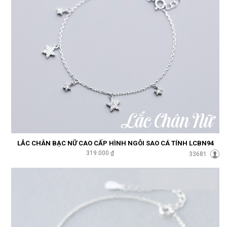
LẮC CHÂN BẠC NỮ CAO CẤP HÌNH NGÔI SAO CÁ TÍNH LCBN94
319.000 ₫
33681