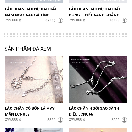
LẮC CHÂN BẠC NỮ CAO CẤP
LẮC CHÂN BẠC NỮ CAO CẤP
NĂM NGÔI SAO CÁ TÍNH
BÔNG TUYẾT SANG CHẢNH
299.000 ₫
299.000 ₫
LCBN100
68462
LCBN102
76425
SẢN PHẨM ĐÃ XEM
LẮC CHÂN CỎ BỐN LÁ MAY
LẮC CHÂN NGÔI SAO SÀNH
MẮN LCNU52
ĐIỆU LCNU66
299.000 ₫
299.000 ₫
5589
6333