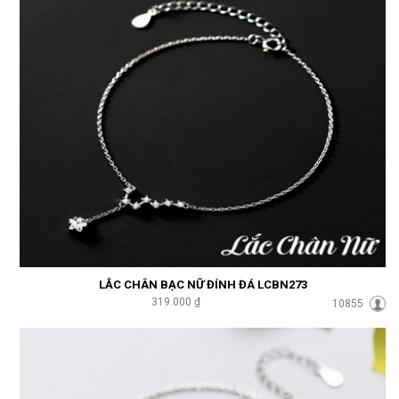
LẮC CHÂN BẠC NỮ ĐÍNH ĐÁ LCBN273
319.000 ₫
10855