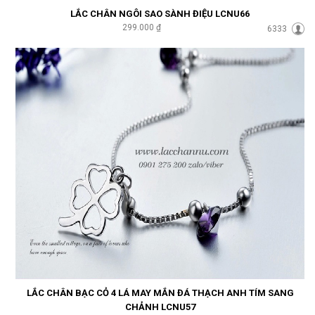
LẮC CHÂN NGÔI SAO SÀNH ĐIỆU LCNU66
299.000 ₫
6333
LẮC CHÂN BẠC CỎ 4 LÁ MAY MẮN ĐÁ THẠCH ANH TÍM SANG
CHẢNH LCNU57