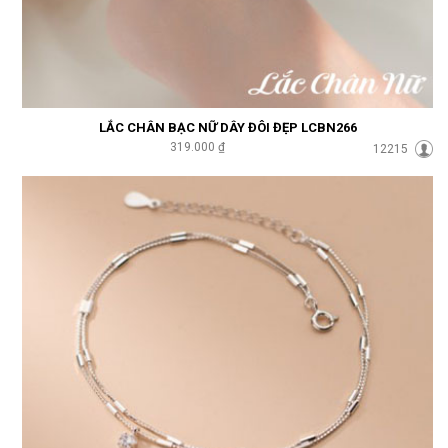
LẮC CHÂN BẠC NỮ DÂY ĐÔI ĐẸP LCBN266
319.000 ₫
12215