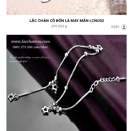
LẮC CHÂN CỎ BỐN LÁ MAY MẮN LCNU52
299.000 ₫
5589