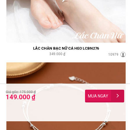
LẮC CHÂN BẠC NỮ CÁ HEO LCBN276
349.000 ₫
10979
Giá gốc: 175.000 ₫
149.000 ₫