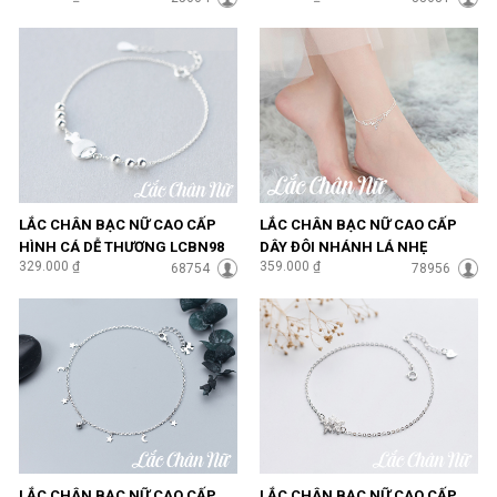
LẮC CHÂN BẠC NỮ CAO CẤP
LẮC CHÂN BẠC NỮ CAO CẤP
HÌNH CÁ DỄ THƯƠNG LCBN98
DÂY ĐÔI NHÁNH LÁ NHẸ
329.000 ₫
359.000 ₫
68754
NHÀNG LCBN99
78956
LẮC CHÂN BẠC NỮ CAO CẤP
LẮC CHÂN BẠC NỮ CAO CẤP