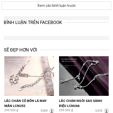
Xem các bình luận trước
BÌNH LUẬN TRÊN FACEBOOK
SẼ ĐẸP HƠN VỚI
LẮC CHÂN CỎ BỐN LÁ MAY
LẮC CHÂN NGÔI SAO SÀNH
MẮN LCNU52
ĐIỆU LCNU66
299.000 ₫
299.000 ₫
5589
6333