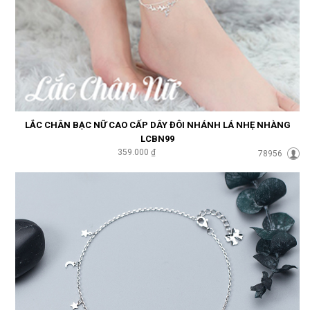
LẮC CHÂN BẠC NỮ CAO CẤP DÂY ĐÔI NHÁNH LÁ NHẸ NHÀNG
LCBN99
359.000 ₫
78956