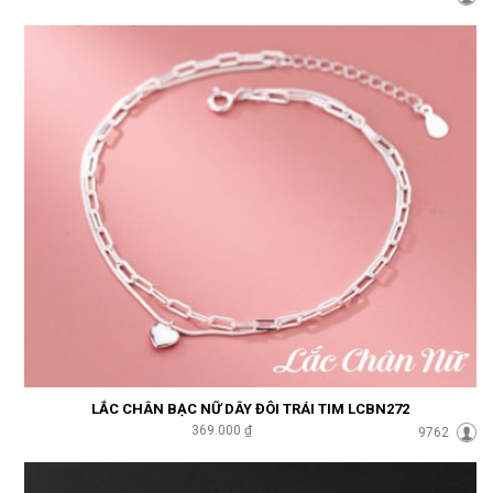
LẮC CHÂN BẠC NỮ DÂY ĐÔI TRÁI TIM LCBN272
369.000 ₫
9762