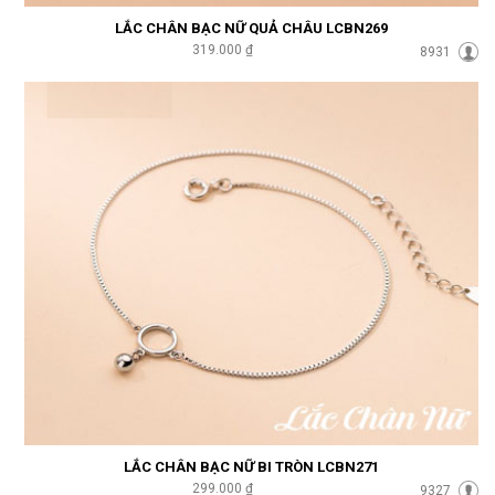
LẮC CHÂN BẠC NỮ QUẢ CHÂU LCBN269
319.000 ₫
8931
LẮC CHÂN BẠC NỮ BI TRÒN LCBN271
299.000 ₫
9327