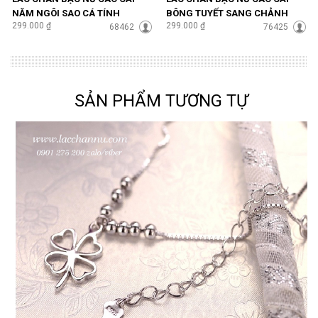
NĂM NGÔI SAO CÁ TÍNH
BÔNG TUYẾT SANG CHẢNH
299.000 ₫
299.000 ₫
LCBN100
68462
LCBN102
76425
SẢN PHẨM TƯƠNG TỰ