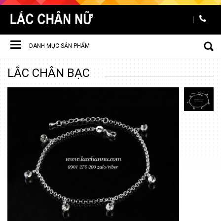
DANH MỤC SẢN PHẨM
Toggle
LẮC CHÂN BẠC
navigation