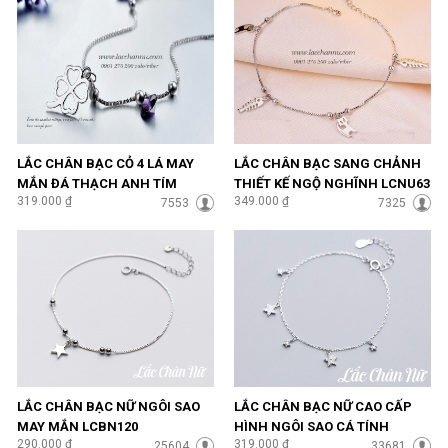
LẮC CHÂN BẠC CỎ 4 LÁ MAY
LẮC CHÂN BẠC SANG CHẢNH
MẮN ĐÁ THẠCH ANH TÍM
THIẾT KẾ NGỘ NGHĨNH LCNU63
319.000 ₫
349.000 ₫
SANG CHẢNH LCNU57
7553
7325
LẮC CHÂN BẠC NỮ NGÔI SAO
LẮC CHÂN BẠC NỮ CAO CẤP
MAY MẮN LCBN120
HÌNH NGÔI SAO CÁ TÍNH
290.000 ₫
319.000 ₫
25604
LCBN94
33681