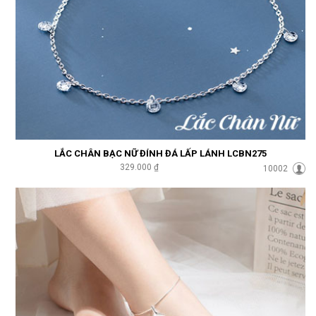
LẮC CHÂN BẠC NỮ ĐÍNH ĐÁ LẤP LÁNH LCBN275
329.000 ₫
10002