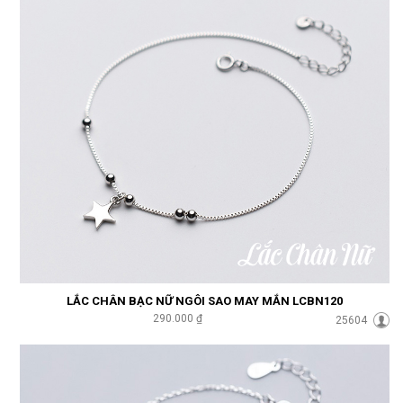
LẮC CHÂN BẠC NỮ NGÔI SAO MAY MẮN LCBN120
290.000 ₫
25604