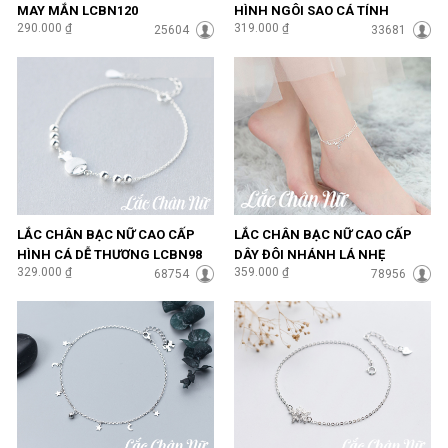
MAY MẮN LCBN120
HÌNH NGÔI SAO CÁ TÍNH
290.000 ₫
319.000 ₫
25604
LCBN94
33681
LẮC CHÂN BẠC NỮ CAO CẤP
LẮC CHÂN BẠC NỮ CAO CẤP
HÌNH CÁ DỄ THƯƠNG LCBN98
DÂY ĐÔI NHÁNH LÁ NHẸ
329.000 ₫
359.000 ₫
68754
NHÀNG LCBN99
78956