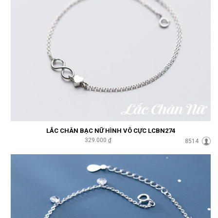
LẮC CHÂN BẠC NỮ HÌNH VÔ CỰC LCBN274
329.000 ₫
8514