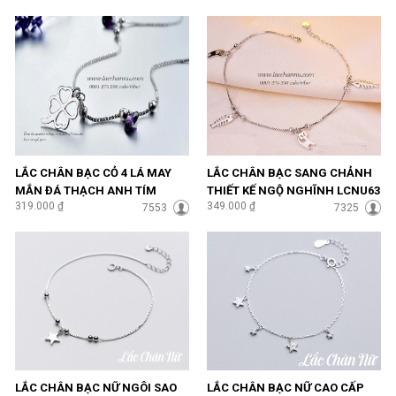
LẮC CHÂN BẠC CỎ 4 LÁ MAY
LẮC CHÂN BẠC SANG CHẢNH
MẮN ĐÁ THẠCH ANH TÍM
THIẾT KẾ NGỘ NGHĨNH LCNU63
319.000 ₫
349.000 ₫
SANG CHẢNH LCNU57
7553
7325
LẮC CHÂN BẠC NỮ NGÔI SAO
LẮC CHÂN BẠC NỮ CAO CẤP