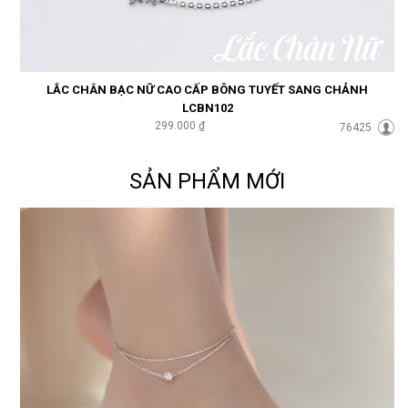
LẮC CHÂN BẠC NỮ CAO CẤP BÔNG TUYẾT SANG CHẢNH
LCBN102
299.000 ₫
76425
SẢN PHẨM MỚI